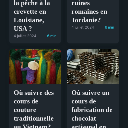
la pêche à la
ruines
crevette en
romaines en
Louisiane,
Jordanie?
USA ?
4 juillet 2024
6 min
4 juillet 2024
6 min
Où suivre des
Où suivre un
cours de
cours de
couture
fabrication de
traditionnelle
chocolat
au Vietnam?
artisanal en