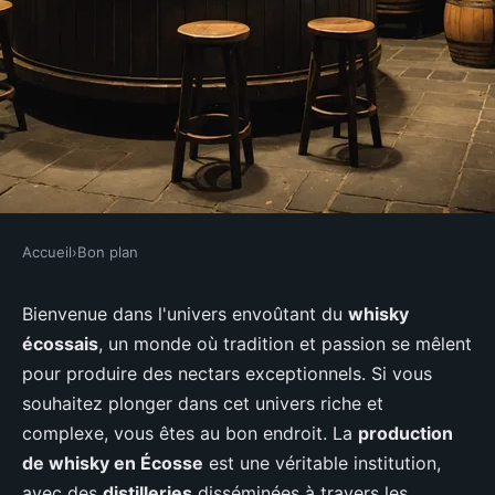
Accueil
›
Bon plan
BON PLAN
Où découvrir les traditions de la
Bienvenue dans l'univers envoûtant du
whisky
écossais
, un monde où tradition et passion se mêlent
distillation de whisky en Écosse?
pour produire des nectars exceptionnels. Si vous
souhaitez plonger dans cet univers riche et
Soan
•
4 juillet 2024
•
5 min de lecture
complexe, vous êtes au bon endroit. La
production
de whisky en Écosse
est une véritable institution,
avec des
distilleries
disséminées à travers les