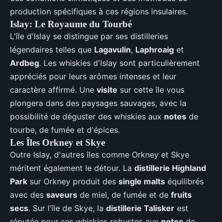
production spécifiques à ces régions insulaires.
Islay: Le Royaume du Tourbé
L'île d'Islay se distingue par ses distilleries
légendaires telles que
Lagavulin
,
Laphroaig
et
Ardbeg
. Les whiskies d'Islay sont particulièrement
appréciés pour leurs arômes intenses et leur
caractère affirmé. Une
visite
sur cette île vous
plongera dans des paysages sauvages, avec la
possibilité de déguster des whiskies aux
notes
de
tourbe, de fumée et d'épices.
Les Îles Orkney et Skye
Outre Islay, d'autres îles comme Orkney et Skye
méritent également le détour. La
distillerie Highland
Park
sur Orkney produit des
single malts
équilibrés
avec des
saveurs
de miel, de fumée et de
fruits
secs
. Sur l'île de Skye, la
distillerie Talisker
est
réputée pour ses whiskies robustes aux
notes
de