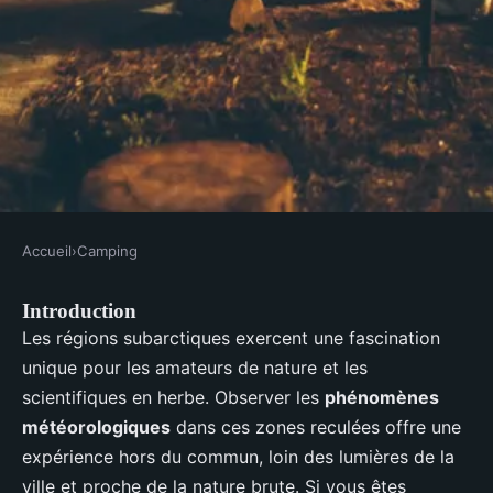
Accueil
›
Camping
CAMPING
Introduction
Comment organiser un camping
Les régions subarctiques exercent une fascination
pour observer les phénomènes
unique pour les amateurs de nature et les
météorologiques en région
scientifiques en herbe. Observer les
phénomènes
subarctique?
météorologiques
dans ces zones reculées offre une
expérience hors du commun, loin des lumières de la
Soan
•
4 juillet 2024
•
5 min de lecture
ville et proche de la nature brute. Si vous êtes