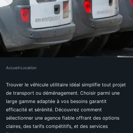
Accueil
›
Location
LOCATION
Agences de location utilitaire :
Trouver le véhicule utilitaire idéal simplifie tout projet
de transport ou déménagement. Choisir parmi une
trouvons le véhicule parfait!
large gamme adaptée à vos besoins garantit
efficacité et sérénité. Découvrez comment
Soan
•
30 juillet 2025
•
6 min de lecture
sélectionner une agence fiable offrant des options
claires, des tarifs compétitifs, et des services