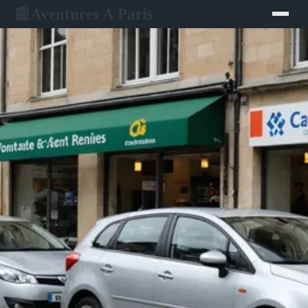
Aventures A Paris
📰