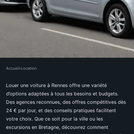
Accueil
›
Location
LOCATION
Location voiture rennes : les
Louer une voiture à Rennes offre une variété
d’options adaptées à tous les besoins et budgets.
options qui s'offrent à vous
Des agences reconnues, des offres compétitives dès
24 € par jour, et des conseils pratiques facilitent
Soan
•
3 septembre 2025
•
10 min de lecture
votre choix. Que ce soit pour la ville ou les
excursions en Bretagne, découvrez comment