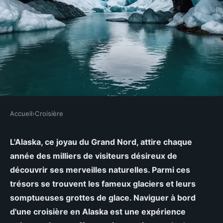
Accueil
›
Croisière
CROISIÈRE
Quelles croisières permettent de
L'Alaska, ce joyau du Grand Nord, attire chaque
année des milliers de visiteurs désireux de
visiter les grottes de glace en
découvrir ses merveilles naturelles. Parmi ces
Alaska?
trésors se trouvent les fameux glaciers et leurs
somptueuses grottes de glace. Naviguer à bord
Soan
•
4 juillet 2024
•
7 min de lecture
d'une croisière en Alaska est une expérience