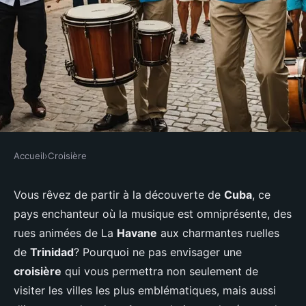
Accueil
›
Croisière
CROISIÈRE
Comment organiser une
Vous rêvez de partir à la découverte de
Cuba
, ce
pays enchanteur où la musique est omniprésente, des
croisière pour découvrir les
rues animées de La
Havane
aux charmantes ruelles
traditions musicales en Cuba?
de
Trinidad
? Pourquoi ne pas envisager une
croisière
qui vous permettra non seulement de
Soan
•
4 juillet 2024
•
5 min de lecture
visiter les villes les plus emblématiques, mais aussi