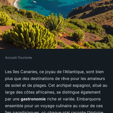
Accueil
›
Tourisme
TOURISME
Comment découvrir les
Les îles Canaries, ce joyau de l'Atlantique, sont bien
plus que des destinations de rêve pour les amateurs
traditions culinaires des îles
de soleil et de plages. Cet archipel espagnol, situé au
Canaries?
large des côtes africaines, se distingue également
par une
gastronomie
riche et variée. Embarquons
Soan
•
4 juillet 2024
•
6 min de lecture
ensemble pour un voyage culinaire au cœur de ces
îles paradisiaques, où chaque plat raconte l'histoire