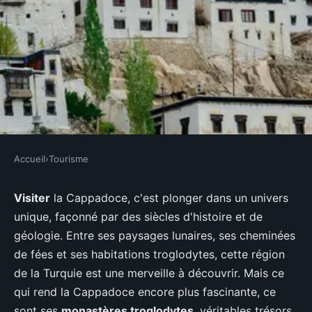
Accueil
›
Tourisme
TOURISME
Comment organiser une visite
Visiter
la Cappadoce, c'est plonger dans un univers
unique, façonné par des siècles d'histoire et de
des monastères troglodytes en
géologie. Entre ses paysages lunaires, ses cheminées
Cappadoce, Turquie?
de fées et ses habitations troglodytes, cette région
de la Turquie est une merveille à découvrir. Mais ce
Soan
•
4 juillet 2024
•
6 min de lecture
qui rend la Cappadoce encore plus fascinante, ce
sont ses
monastères troglodytes
, véritables trésors